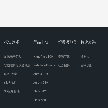
核心技术
产品中心
资源与服务
解决方案
纳米光子芯片
HandPass 100
资源下载
机器人
软核结构光深度算法
Nebula 240 mipi
社会招聘
生物识别
mToF方案
Aurora 900
sToF技术
Aurora 930
3D应用算法
Stellar 420
Stellar 800