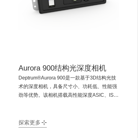
Aurora 900结构光深度相机
Deptrum®Aurora 900是一款基于3D结构光技
术的深度相机，具备尺寸小、功耗低、性能强
劲等优势。该相机搭载高性能深度ASIC、ISP
和AI模块，支持Face AE，在全场景光照条件
下输出高质量的彩色、红外和深度图像。相机
内部集成加密芯片，支持对图像进行数字签
探索更多
名，有效防止图像数据被篡改。目前，Aurora