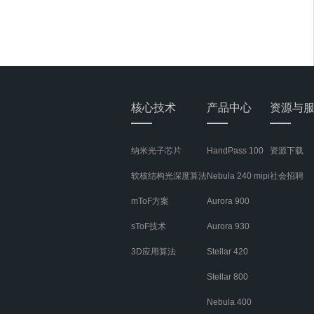
核心技术
产品中心
资源与
纳米光子芯片
HandPass 100
资源下载
软核结构光深度算法
Nebula 240 mipi
社会招聘
mToF方案
Aurora 900
sToF技术
Aurora 930
3D应用算法
Stellar 420
Stellar 800
Nebula 400