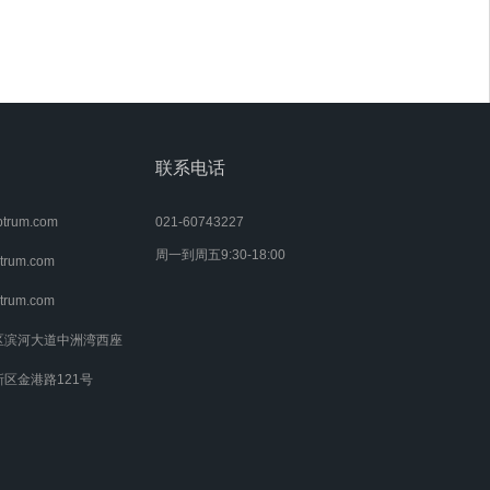
方案，为刷脸支付、门禁、地铁通行提供完整
解决方案。
联系电话
rum.com
021-60743227
周一到周五9:30-18:00
rum.com
rum.com
区滨河大道中洲湾西座
区金港路121号