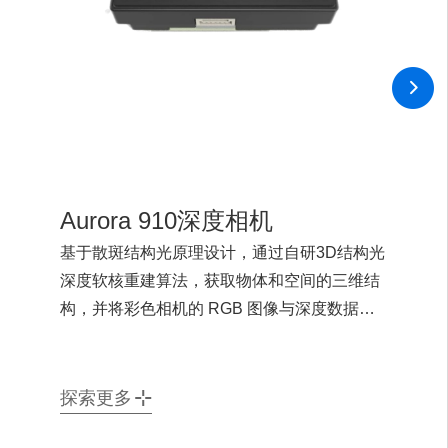
Aurora 910深度相机
基于散斑结构光原理设计，通过自研3D结构光
深度软核重建算法，获取物体和空间的三维结
构，并将彩色相机的 RGB 图像与深度数据融
合，为用户提供便捷高效的 3D 感知能力。支
持深度HDR算法和RGB、IR闭环Face AE, 能
够在100000Lux照度下提供高质量人脸图像。
探索更多
同时搭载光鉴科技BCTC增强级人脸活体解决