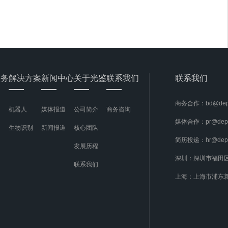
900己通过微信支付和BCTC认证，可应用于
微信和银联刷脸支付，还可适用于门锁门禁、
体积测量等场景。
服务
解决方案
新闻中心
关于光鉴
联系我们
联系我们
商务合作：bd@dept
机器人
媒体报道
公司简介
商务咨询
媒体合作：pr@dept
生物识别
新闻报道
核心团队
简历投递：hr@dept
发展历程
深圳：深圳市福田
联系我们
上海：上海市浦东新